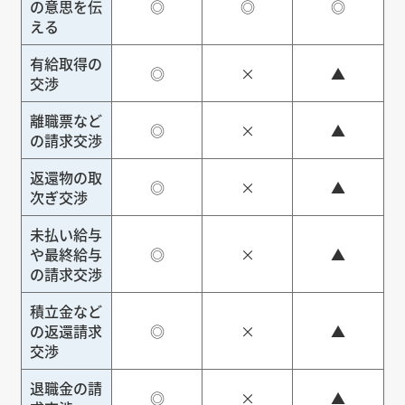
の意思を伝
◎
◎
◎
える
有給取得の
◎
×
▲
交渉
離職票など
◎
×
▲
の請求交渉
返還物の取
◎
×
▲
次ぎ交渉
未払い給与
や最終給与
◎
×
▲
の請求交渉
積立金など
の返還請求
◎
×
▲
交渉
退職金の請
◎
×
▲