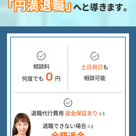
相談料
土日祝日
も
０
相談可能
何度でも
円
退職代行費用
返金保証あり
※1
退職できない場合
※2
全額返金